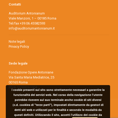
Contatti
Auditorium Antonianum
Viale Manzoni, 1 – 00185 Roma
Tel/fax +39.06.45582593
info@auditoriumantonianum.it
Note legali
Privacy Policy
Sede legale
Fondazione Opere Antoniane
Via Santa Maria Mediatrice, 25
00165 Roma
P.IVA 01093261004
I cookie presenti sul sito sono strettamente necessari a garantire la
funzionalità dei servizi web. Nel corso della navigazione l'utente
potrebbe ricevere sul suo terminale anche cookie di siti diversi
(c.d. cookies di "terze parti"), impostati direttamente da gestori di
detti siti web e utilizzati per le finalità e secondo le modalità da
questi definiti. Utilizzando il sito, accetti l'utilizzo dei cookie da