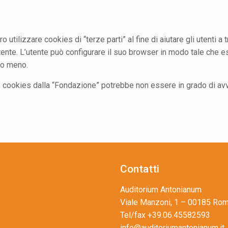
tilizzare cookies di “terze parti” al fine di aiutare gli utenti a
’utente. L’utente può configurare il suo browser in modo tale che
 o meno.
e cookies dalla “Fondazione” potrebbe non essere in grado di avval
Contatti
Auditorium Antonianum
Viale Manzoni, 1 – 00185 Ro
Tel/fax +39.06.45582593
info@auditoriumantonianum.it