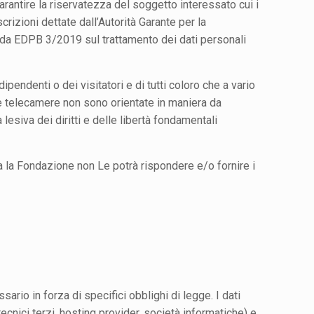
arantire la riservatezza del soggetto interessato cui i
crizioni dettate dall’Autorità Garante per la
uida EDPB 3/2019 sul trattamento dei dati personali
pendenti o dei visitatori e di tutti coloro che a vario
Le telecamere non sono orientate in maniera da
 lesiva dei diritti e delle libertà fondamentali
a la Fondazione non Le potrà rispondere e/o fornire i
ario in forza di specifici obblighi di legge. I dati
ecnici terzi, hosting provider, società informatiche) e