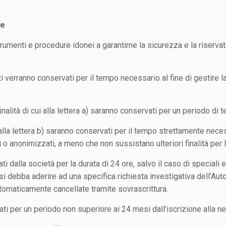
ne
strumenti e procedure idonei a garantirne la sicurezza e la riserva
iti verranno conservati per il tempo necessario al fine di gestire la
inalità di cui alla lettera a) saranno conservati per un periodo di
alla lettera b) saranno conservati per il tempo strettamente neces
i o anonimizzati, a meno che non sussistano ulteriori finalità per
vati dalla società per la durata di 24 ore, salvo il caso di special
i si debba aderire ad una specifica richiesta investigativa dell’Auto
omaticamente cancellate tramite sovrascrittura.
vati per un periodo non superiore ai 24 mesi dall’iscrizione alla n