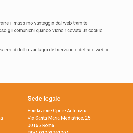
 trarre il massimo vantaggio dal web tramite
 esso gli comunichi quando viene ricevuto un cookie
ersi di tutti i vantaggi del servizio o del sito web o
Sede legale
Fondazione Opere Antoniane
ma
Via Santa Maria Mediatrice, 25
00165 Roma
P.IVA 01093261004