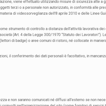
lazione, viene effettuato utilizzando misure di sicurezza atte a g
ggetti terzi o a personale non autorizzato, in conformità alle pres
 materia di videosorveglianza dell’8 aprile 2010 e delle Linee G
me strumento di controllo a distanza dell’attività lavorativa dei di
 società (Art. 4 della Legge 300/1970 “Statuto dei Lavoratori”). 
(lettori di badge) o aree comuni di ristoro, né collocate in maniera
oni, il conferimento dei dati personali è facoltativo, in mancanz
tezza e non saranno comunicati né diffusi all’esterno se non necess
coinvolti nell’organizzazione del sito (come fornitori di servizi t