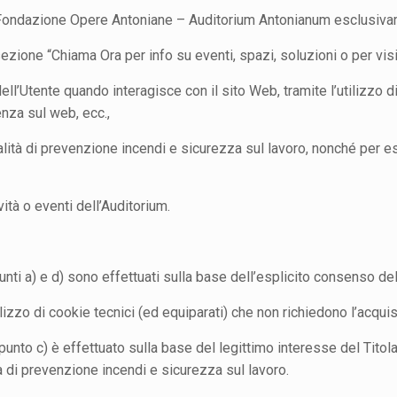
la Fondazione Opere Antoniane – Auditorium Antonianum esclusivam
 sezione “Chiama Ora per info su eventi, spazi, soluzioni o per visi
ell’Utente quando interagisce con il sito Web, tramite l’utilizzo d
nza sul web, ecc.,
inalità di prevenzione incendi e sicurezza sul lavoro, nonché per 
vità o eventi dell’Auditorium.
i punti a) e d) sono effettuati sulla base dell’esplicito consenso de
’utilizzo di cookie tecnici (ed equiparati) che non richiedono l’acq
al punto c) è effettuato sulla base del legittimo interesse del Tito
tà di prevenzione incendi e sicurezza sul lavoro.