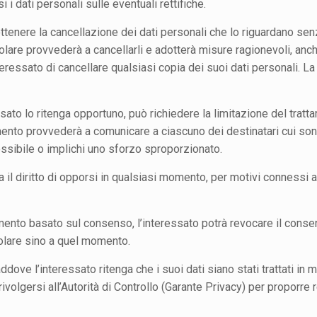
i dati personali sulle eventuali rettifiche.
di ottenere la cancellazione dei dati personali che lo riguardano sen
 titolare provvederà a cancellarli e adotterà misure ragionevoli, anc
nteressato di cancellare qualsiasi copia dei suoi dati personali.
La 
essato lo ritenga opportuno, può richiedere la limitazione del trat
attamento provvederà a comunicare a ciascuno dei destinatari cui so
possibile o implichi uno sforzo sproporzionato.
ha il diritto di opporsi in qualsiasi momento, per motivi connessi a
amento basato sul consenso, l’interessato potrà revocare il consen
itolare sino a quel momento.
laddove l’interessato ritenga che i suoi dati siano stati trattati in 
i rivolgersi all’Autorità di Controllo (Garante Privacy) per proporr